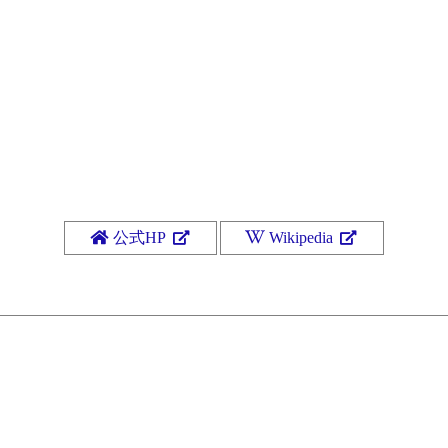
公式HP
Wikipedia