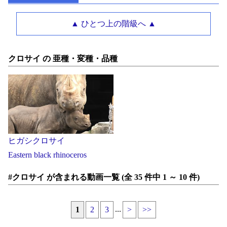
▲ ひとつ上の階級へ ▲
クロサイ の 亜種・変種・品種
ヒガシクロサイ
Eastern black rhinoceros
#クロサイ が含まれる動画一覧 (全 35 件中 1 ～ 10 件)
...
1
2
3
>
>>