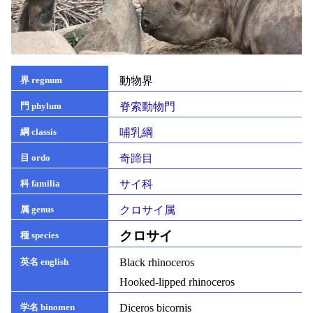
動物界
界 regnum
脊索動物門
門 phylum
哺乳綱
綱 classis
奇蹄目
目 ordo
サイ科
科 familia
クロサイ属
属 genus
クロサイ
種 species
Black rhinoceros
英名 english
Hooked-lipped rhinoceros
Diceros bicornis
学名 binomen