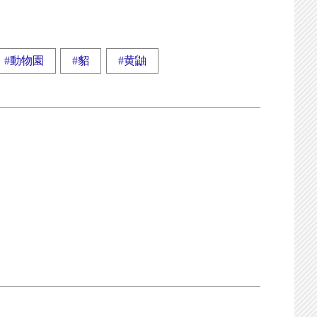
#動物園
#貂
#黄鼬