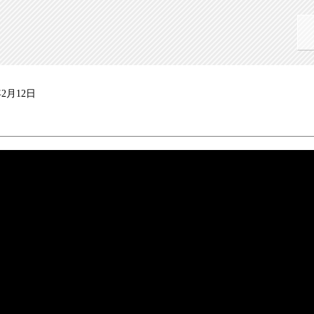
2月12日