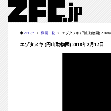
ZFC.jp
動画一覧
エゾタヌキ (円山動物園) 2018年
エゾタヌキ (円山動物園) 2018年2月12日