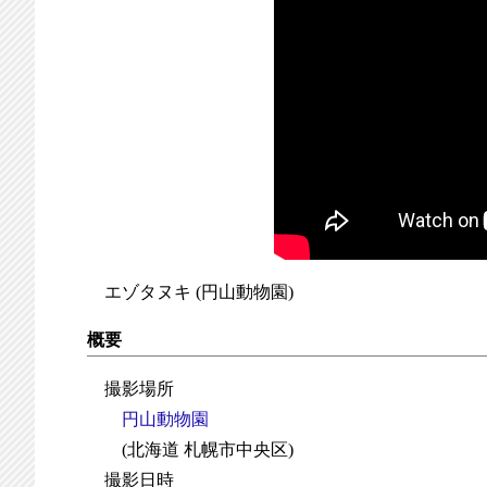
エゾタヌキ (円山動物園)
概要
撮影場所
円山動物園
(北海道 札幌市中央区)
撮影日時