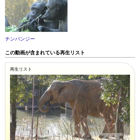
チンパンジー
この動画が含まれている再生リスト
再生リスト