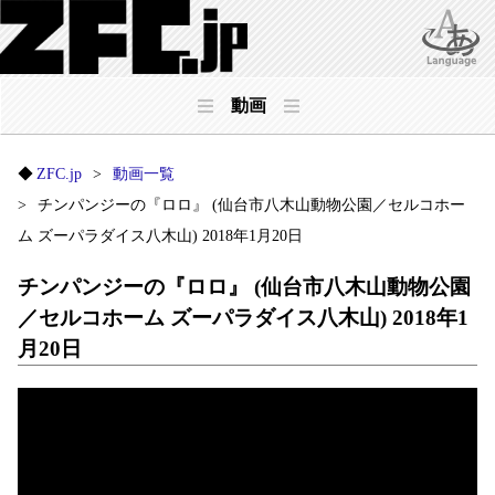
動画
ZFC.jp
動画一覧
チンパンジーの『ロロ』 (仙台市八木山動物公園／セルコホー
ム ズーパラダイス八木山) 2018年1月20日
チンパンジーの『ロロ』 (仙台市八木山動物公園
／セルコホーム ズーパラダイス八木山) 2018年1
月20日