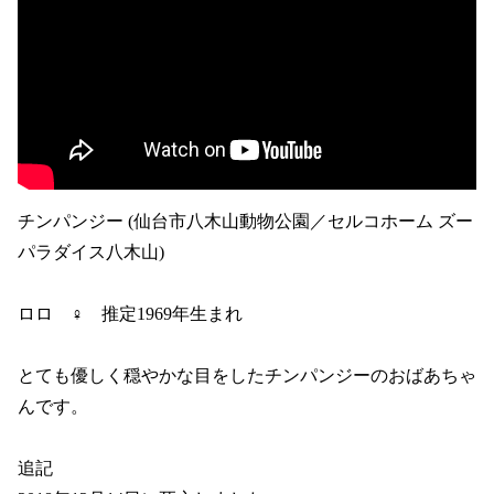
チンパンジー (仙台市八木山動物公園／セルコホーム ズー
パラダイス八木山)
ロロ ♀ 推定1969年生まれ
とても優しく穏やかな目をしたチンパンジーのおばあちゃ
んです。
追記