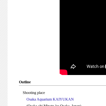
Outline
Shooting place
Osaka Aquarium KAIYUKAN
(Osaka-shi Minato-ku Osaka, Japan)