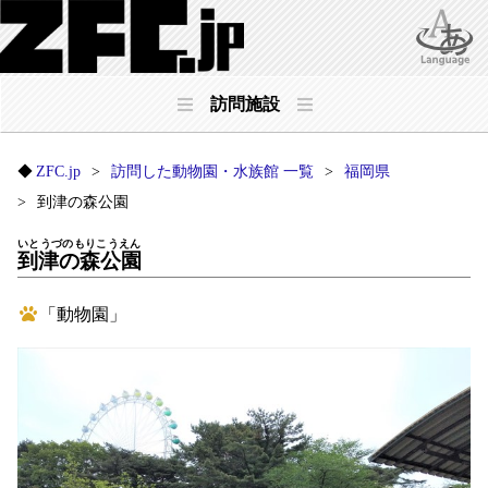
訪問施設
ZFC.jp
訪問した動物園・水族館 一覧
福岡県
到津の森公園
いとうづのもりこうえん
到津の森公園
「動物園」