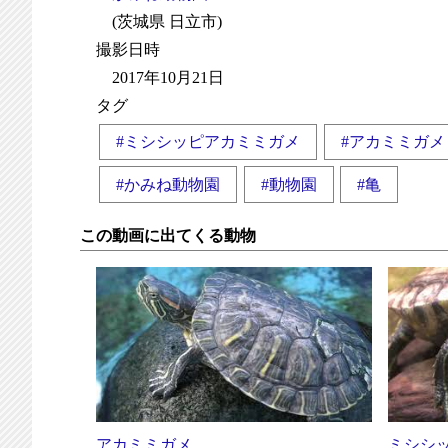
(茨城県 日立市)
撮影日時
2017年10月21日
タグ
#ミシシッピアカミミガメ
#アカミミガメ
#かみね動物園
#動物園
#亀
この動画に出てくる動物
アカミミガメ
ミシシ