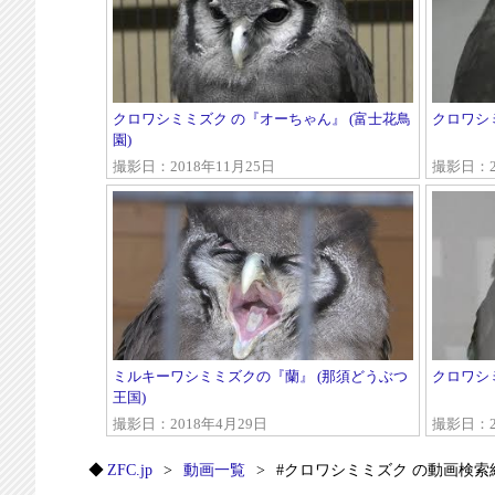
クロワシミミズク の『オーちゃん』 (富士花鳥
クロワシミ
園)
撮影日：2018年11月25日
撮影日：2
ミルキーワシミミズクの『蘭』 (那須どうぶつ
クロワシミ
王国)
撮影日：2018年4月29日
撮影日：2
ZFC.jp
動画一覧
#クロワシミミズク の動画検索