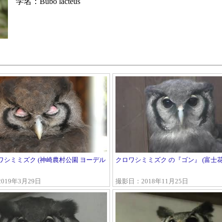
学名：Bubo lacteus
ワシミミズク (神崎農村公園 ヨーデル
クロワシミミズク の『ゴン』 (富士花
019年3月29日
撮影日：2018年11月25日