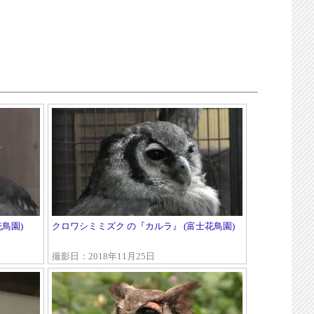
鳥園)
クロワシミミズク の『カルラ』 (富士花鳥園)
撮影日：2018年11月25日