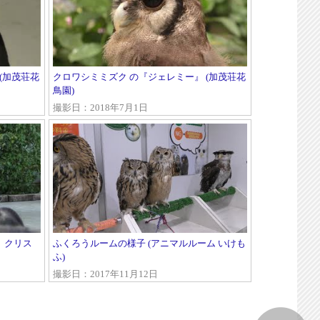
(加茂荘花
クロワシミミズク の『ジェレミー』 (加茂荘花
鳥園)
撮影日：2018年7月1日
』クリス
ふくろうルームの様子 (アニマルルーム いけも
ふ)
撮影日：2017年11月12日