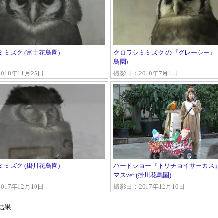
ミズク (富士花鳥園)
クロワシミミズク の『グレーシー』 
鳥園)
018年11月25日
撮影日：2018年7月1日
ミズク (掛川花鳥園)
バードショー『トリチョイサーカス
マスver (掛川花鳥園)
017年12月10日
撮影日：2017年12月10日
結果