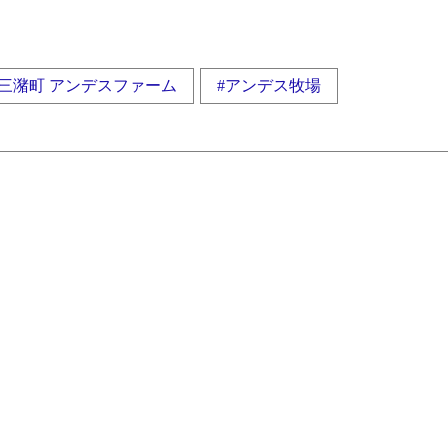
#三潴町 アンデスファーム
#アンデス牧場