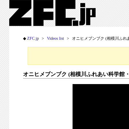
ZFC.jp
Videos list
オニヒメブンブク (相模川ふれあ
オニヒメブンブク (相模川ふれあい科学館・特