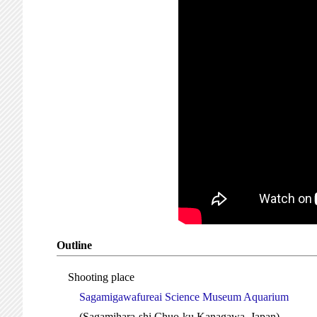
Outline
Shooting place
Sagamigawafureai Science Museum Aquarium
(Sagamihara-shi Chuo-ku Kanagawa, Japan)