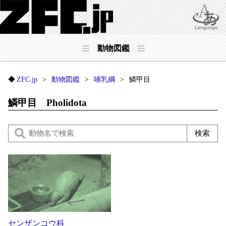
動物図鑑
ZFC.jp
動物図鑑
哺乳綱
鱗甲目
鱗甲目 Pholidota
センザンコウ科