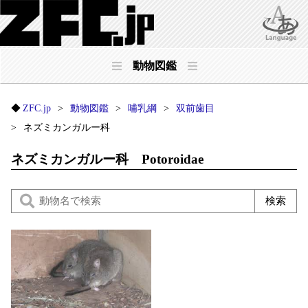
動物図鑑
ZFC.jp
動物図鑑
哺乳綱
双前歯目
ネズミカンガルー科
ネズミカンガルー科 Potoroidae