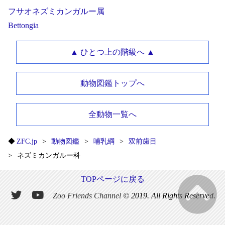
フサオネズミカンガルー属
Bettongia
▲ ひとつ上の階級へ ▲
動物図鑑トップへ
全動物一覧へ
ZFC.jp
動物図鑑
哺乳綱
双前歯目
ネズミカンガルー科
TOPページに戻る
Zoo Friends Channel
© 2019. All Rights Reserved.